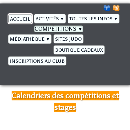
ACTIVITÉS
TOUTES LES INFOS
ACCUEIL
▼
▼
COMPÉTITIONS
▼
MÉDIATHÈQUE
SITES JUDO
▼
BOUTIQUE CADEAUX
INSCRIPTIONS AU CLUB
Calendriers des compétitions et
stages