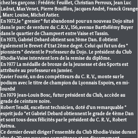
chez les garçons : Frédéric Feuillet, Christian Perroux, Jean Luc
Ladrat, Max Venet, Pierre Bouillon, Jacques André, Franck Grange
, Marc Louise, Michel Astier.
En 1972,le " grenier " fut abandonné pour un nouveau Dojo situé
dans le parc de verdure du C.R.V., 156,avenue Barthélémy Buyer
dans le quartier de Champvert entre Vaise et Tassin.
En 1973, Gabriel Debard obtient son 3ème Dan. Il obtient
également le Brevet d'Etat 2ème degré. Celui qui fut un des "
pionniers " devient le Professeur du Dojo. Le président du Club
Rhodia-Vaise intervient lors de la remise du diplôme.
En 1977 La médaille de bronze de la Jeunesse et des Sports est
attribuée au professeur en Janvier.
Xavier Fourié, un des compétiteurs du C. R. V., monte sur le
podium avec le titre de champion du Lyonnais Espoirs, en mi-
lourds!
En 1979 Jean-Louis Bosc, futur président du Club, accède au
grade de ceinture noire.
Robert Tendil, excellent technicien, doté d'un remarquable "
esprit judo "et Gabriel Debard obtiennent le grade de 4ème Dan
et sont tous deux félicités par le président du C. R. V., Robert
Astrua.
Ce dernier devait diriger l'ensemble du Club Rhodia-Vaise durant