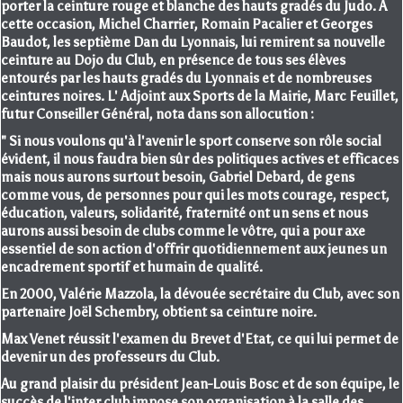
porter la ceinture rouge et blanche des hauts gradés du Judo. A
cette occasion, Michel Charrier, Romain Pacalier et Georges
Baudot, les septième Dan du Lyonnais, lui remirent sa nouvelle
ceinture au Dojo du Club, en présence de tous ses élèves
entourés par les hauts gradés du Lyonnais et de nombreuses
ceintures noires. L' Adjoint aux Sports de la Mairie, Marc Feuillet,
futur Conseiller Général, nota dans son allocution :
" Si nous voulons qu'à l'avenir le sport conserve son rôle social
évident, il nous faudra bien sûr des politiques actives et efficaces
mais nous aurons surtout besoin, Gabriel Debard, de gens
comme vous, de personnes pour qui les mots courage, respect,
éducation, valeurs, solidarité, fraternité ont un sens et nous
aurons aussi besoin de clubs comme le vôtre, qui a pour axe
essentiel de son action d'offrir quotidiennement aux jeunes un
encadrement sportif et humain de qualité.
En 2000, Valérie Mazzola, la dévouée secrétaire du Club, avec son
partenaire Joël Schembry, obtient sa ceinture noire.
Max Venet réussit l'examen du Brevet d'Etat, ce qui lui permet de
devenir un des professeurs du Club.
Au grand plaisir du président Jean-Louis Bosc et de son équipe, le
succès de l'inter club impose son organisation à la salle des