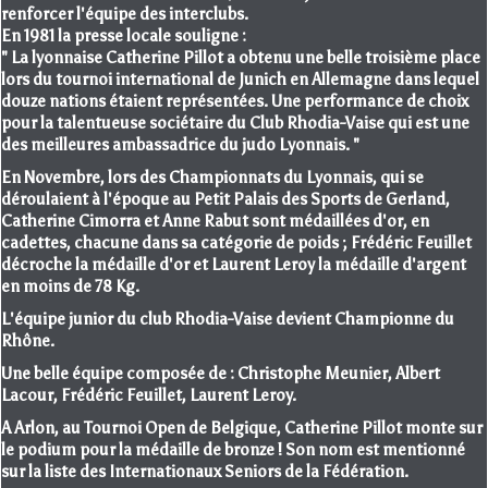
renforcer l'équipe des interclubs.
En 1981 la presse locale souligne :
" La lyonnaise Catherine Pillot a obtenu une belle troisième place
lors du tournoi international de Junich en Allemagne dans lequel
douze nations étaient représentées. Une performance de choix
pour la talentueuse sociétaire du Club Rhodia-Vaise qui est une
des meilleures ambassadrice du judo Lyonnais. "
En Novembre, lors des Championnats du Lyonnais, qui se
déroulaient à l'époque au Petit Palais des Sports de Gerland,
Catherine Cimorra et Anne Rabut sont médaillées d'or, en
cadettes, chacune dans sa catégorie de poids ; Frédéric Feuillet
décroche la médaille d'or et Laurent Leroy la médaille d'argent
en moins de 78 Kg.
L'équipe junior du club Rhodia-Vaise devient Championne du
Rhône.
Une belle équipe composée de : Christophe Meunier, Albert
Lacour, Frédéric Feuillet, Laurent Leroy.
A Arlon, au Tournoi Open de Belgique, Catherine Pillot monte sur
le podium pour la médaille de bronze ! Son nom est mentionné
sur la liste des Internationaux Seniors de la Fédération.