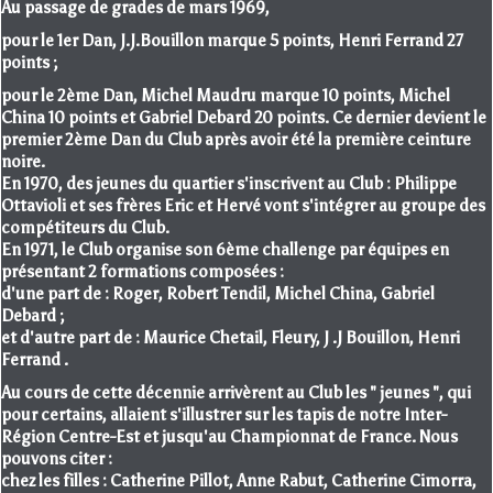
Au passage de grades de mars 1969,
pour le 1er Dan, J.J.Bouillon marque 5 points, Henri Ferrand 27
points ;
pour le 2ème Dan, Michel Maudru marque 10 points, Michel
China 10 points et Gabriel Debard 20 points. Ce dernier devient le
premier 2ème Dan du Club après avoir été la première ceinture
noire.
En 1970, des jeunes du quartier s'inscrivent au Club : Philippe
Ottavioli et ses frères Eric et Hervé vont s'intégrer au groupe des
compétiteurs du Club.
En 1971, le Club organise son 6ème challenge par équipes en
présentant 2 formations composées :
d'une part de : Roger, Robert Tendil, Michel China, Gabriel
Debard ;
et d'autre part de : Maurice Chetail, Fleury, J .J Bouillon, Henri
Ferrand .
Au cours de cette décennie arrivèrent au Club les " jeunes ", qui
pour certains, allaient s'illustrer sur les tapis de notre Inter-
Région Centre-Est et jusqu'au Championnat de France. Nous
pouvons citer :
chez les filles : Catherine Pillot, Anne Rabut, Catherine Cimorra,