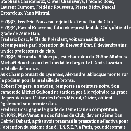
Stéphane Chardenoux, Olivier Chanewaye, Frédéric Bosc,
Laurent Dumont, Frédéric Rousseau, Pierre Bédry, Pascal
Esparcieux, Yann Mistral.
En 1993, Frédéric Rousseau rejoint les 2ème Dan du Club.
En 1994, Pascal Rousseau, futur vice-président du Club, obtient le
grade de 2ème Dan.
Frédéric Bosc, le fils du Président, voit son assiduité
récompensée par l'obtention du Brevet d'Etat. Il deviendra ainsi
un des professeurs du club.
En 1995, Alexandre Biblocque, est champion du Rhône Minimes,
Michaël Bouchacourt est médaille d'argent et Denis Lazarian
médaille de bronze.
Aux Championnats du Lyonnais, Alexandre Biblocque monte sur
le podium pour la médaille de bronze.
Robert Fougère, un ancien, remporte sa ceinture noire. Son
camarade Michel Galboud ne tardera pas à le rejoindre au grade
de premier dan. L'aîné des frères Mistral, Olivier, obtient
également son premier dan.
Frédéric Bosc gagne le grade de 3ème Dan en compétition.
En 1998, Max Venet, un des fidèles du Club, devient 2ème Dan.
Gabriel Debard, après avoir présenté la prestation sélective pour
l'obtention du sixième dan à l'I.N.S.E.P. à Paris, peut désormais