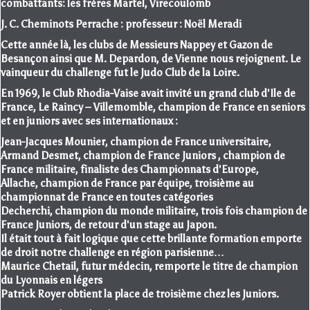
combattants: les frères Martel, Virecoulomb
J. C. Cheminots Perrache : professeur : Noël Meradi
Cette année là, les clubs de Messieurs Nappey et Gazon de
Besançon ainsi que M. Depardon, de Vienne nous rejoignent. Le
vainqueur du challenge fut le Judo Club de la Loire.
En 1969, le Club Rhodia-Vaise avait invité un grand club d'Ile de
France, Le Raincy – Villemomble, champion de France en seniors
et en juniors avec ses internationaux :
Jean-Jacques Mounier, champion de France universitaire,
Armand Desmet, champion de France Juniors , champion de
France militaire, finaliste des Championnats d'Europe,
Allache, champion de France par équipe, troisième au
championnat de France en toutes catégories
Decherchi, champion du monde militaire, trois fois champion de
France Juniors, de retour d'un stage au Japon.
Il était tout à fait logique que cette brillante formation emporte
de droit notre challenge en région parisienne…
Maurice Chetail, futur médecin, remporte le titre de champion
du Lyonnais en légers
Patrick Royer obtient la place de troisième chez les Juniors.