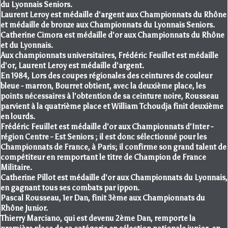
du Lyonnais Seniors.
Laurent Leroy est médaille d'argent aux Championnats du Rhône
et médaille de bronze aux Championnats du Lyonnais Seniors.
Catherine Cimora est médaille d'or aux Championnats du Rhône
et du Lyonnais.
Aux championnats universitaires, Frédéric Feuillet est médaille
d'or, Laurent Leroy est médaille d'argent.
En 1984, Lors des coupes régionales des ceintures de couleur
bleue - marron, Bourret obtient, avec la deuxième place, les
points nécessaires à l'obtention de sa ceinture noire, Rousseau
parvient à la quatrième place et William Tchoudja finit deuxième
en lourds.
Frédéric Feuillet est médaille d'or aux Championnats d'Inter -
région Centre - Est Seniors ; il est donc sélectionné pour les
Championnats de France, à Paris; il confirme son grand talent de
compétiteur en remportant le titre de Champion de France
Militaire.
Catherine Pillot est médaille d'or aux Championnats du Lyonnais,
en gagnant tous ses combats par ippon.
Pascal Rousseau, 1er Dan, finit 3ème aux Championnats du
Rhône Junior.
Thierry Marciano, qui est devenu 2ème Dan, remporte la