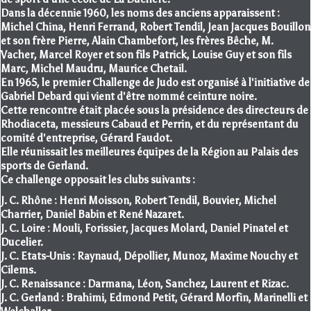
Dans la décennie 1960, les noms des anciens apparaissent :
Michel China, Henri Ferrand, Robert Tendil, Jean Jacques Bouillon
et son frère Pierre, Alain Chambefort, les frères Bêche, M.
Vacher, Marcel Royer et son fils Patrick, Louise Guy et son fils
Marc, Michel Maudru, Maurice Chetail.
En 1965, le premier Challenge de Judo est organisé à l'initiative de
Gabriel Debard qui vient d'être nommé ceinture noire.
Cette rencontre était placée sous la présidence des directeurs de
Rhodiaceta, messieurs Cabaud et Perrin, et du représentant du
comité d'entreprise, Gérard Faudot.
Elle réunissait les meilleures équipes de la Région au Palais des
sports de Gerland.
Ce challenge opposait les clubs suivants :
J. C. Rhône : Henri Moisson, Robert Tendil, Bouvier, Michel
Charrier, Daniel Babin et René Nazaret.
J. C. Loire : Mouli, Forissier, Jacques Molard, Daniel Pinatel et
Ducelier.
J. C. Etats-Unis : Raynaud, Dépollier, Munoz, Maxime Nouchy et
Cilems.
J. C. Renaissance : Darmana, Léon, Sanchez, Laurent et Rizac.
J. C. Gerland : Brahimi, Edmond Petit, Gérard Morfin, Marinelli et