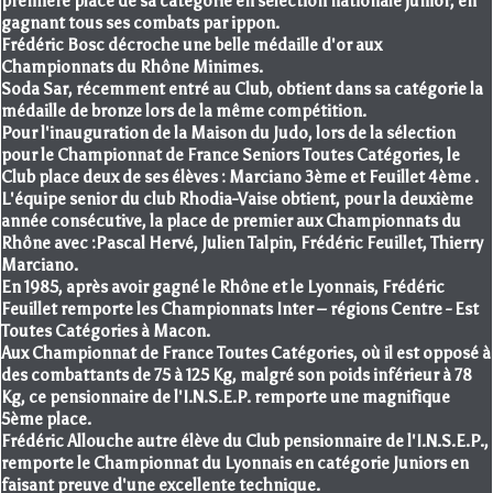
première place de sa catégorie en sélection nationale junior, en
gagnant tous ses combats par ippon.
Frédéric Bosc décroche une belle médaille d'or aux
Championnats du Rhône Minimes.
Soda Sar, récemment entré au Club, obtient dans sa catégorie la
médaille de bronze lors de la même compétition.
Pour l'inauguration de la Maison du Judo, lors de la sélection
pour le Championnat de France Seniors Toutes Catégories, le
Club place deux de ses élèves : Marciano 3ème et Feuillet 4ème .
L'équipe senior du club Rhodia-Vaise obtient, pour la deuxième
année consécutive, la place de premier aux Championnats du
Rhône avec :Pascal Hervé, Julien Talpin, Frédéric Feuillet, Thierry
Marciano.
En 1985, après avoir gagné le Rhône et le Lyonnais, Frédéric
Feuillet remporte les Championnats Inter – régions Centre - Est
Toutes Catégories à Macon.
Aux Championnat de France Toutes Catégories, où il est opposé à
des combattants de 75 à 125 Kg, malgré son poids inférieur à 78
Kg, ce pensionnaire de l'I.N.S.E.P. remporte une magnifique
5ème place.
Frédéric Allouche autre élève du Club pensionnaire de l'I.N.S.E.P.,
remporte le Championnat du Lyonnais en catégorie Juniors en
faisant preuve d'une excellente technique.