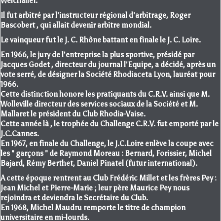
Welchaller.
Il fut arbitré par l'instructeur régional d'arbitrage, Roger
Bascobert , qui allait devenir arbitre mondial.
Le vainqueur fut le J. C. Rhône battant en finale le J. C. Loire.
En 1966, le jury de l'entreprise la plus sportive, présidé par
Jacques Godet , directeur du journal l'Equipe, a décidé, après un
vote serré, de désigner la Société Rhodiaceta Lyon, lauréat pour
1966.
Cette distinction honore les pratiquants du C.R.V. ainsi que M.
Wolleville directeur des services sociaux de la Société et M.
Mallaret le président du Club Rhodia-Vaise.
Cette année là , le trophée du Challenge C.R.V. fut emporté par le
J.C.Cannes.
En 1967, en finale du Challenge, le J.C.Loire enlève la coupe avec
les " garçons " de Raymond Moreau : Bernard, Forissier, Michel
Bajard, Rémy Berthet, Daniel Pinatel (futur international).
A cette époque rentrent au Club Frédéric Millet et les frères Pey :
Jean Michel et Pierre-Marie ; leur père Maurice Pey nous
rejoindra et deviendra le Secrétaire du Club.
En 1968, Michel Maudru remporte le titre de champion
universitaire en mi-lourds.