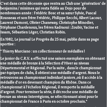
C'est dans cette décennie que rentra au Club une ‘génération' de
benjamins / minimes qui resta fidèle au Dojo pour de
nombreuses année : Frédéric Bosc et sa sœur Sylvie, Pascal
Rousseau et son frère Frédéric, Philippe Secchi, Albert Lacour,
Laurent Dumont, Olivier Chaneway, Christophe Minodier,
Stéphane Chardenoux, les frères Kadraoui : Zoubir, Yacine et
Issam, Sébastien Léger, Christian Robin.
En 1982, Le journal Le Progrès du 25 mai, publie dans sa page
sportive :
" Thierry Marciano : un collectionneur de médailles !
Le junior du C.R.V. a effectué une saison exemplaire en obtenant
une médaille de bronze à la Sélection d'Hiver au niveau
Départemental et Régional. Par la suite , dans le championnat
par équipes de clubs, il obtient une médaille d'argent. Nous le
retrouvons au championnat individuel juniors ,où il accède à la
médaille d'or en devenant champion du Rhône. Dans ce
championnat à l'échelon Régional, il remporte la médaille
d'argent. Pour terminer la série, il décroche une médaille de
bronze au niveau Interrégions, se sélectionnant ainsi pour le
championnat de France à Paris en octobre prochain."