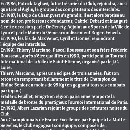
En 1986, Patrick Taghavi, futur trésorier du Club, rejoindra, ainsi
que Lionel Aiglin, le groupe des compétiteurs des interclubs.
En 1987, le Dojo de Champvert s'agrandit. Il est alors baptisé au
nom de son professeur cofondateur, Gabriel Debard et inauguré
à cette occasion par le Dr Genety, Adjoint aux Sports de la Ville de
Lyon et par le Maire du 9ème arrondissement Roger .Fenech.
En 1990, les fils de Max Venet, Cyrill et Lionnel rejoindront
l'équipe des interclubs.
En 1991, Thierry Marciano, Pascal Rousseau et son frère Frédéric
Rousseau, après s'être qualifiés en 1990, participent au Tournoi
International de la Ville de Saint-Etienne, organisé par le J.C.
Loire.
Thierry Marciano, après une éclipse de trois années, fait son
retour en remportant brillamment le titre de Champion du
Rhône Senior en moins de 95 Kg (en gagnant tous ses combats
par ippon).
Frédéric Feuillet, émigré en région parisienne remporte la
médaille de bronze du prestigieux Tournoi International de Paris.
En 1992, Albert Lazarian rejoint le groupe des ceintures noires du
Club.
Aux Championnats de France Excellence par Equipe à La Motte-
Servelex, le Club engageait son équipe, composée de :