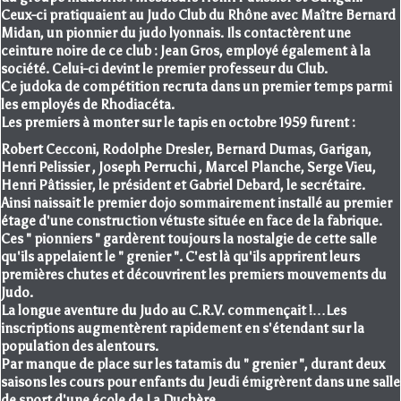
Ceux-ci pratiquaient au Judo Club du Rhône avec Maître Bernard
Midan, un pionnier du judo lyonnais. Ils contactèrent une
ceinture noire de ce club : Jean Gros, employé également à la
société. Celui-ci devint le premier professeur du Club.
Ce judoka de compétition recruta dans un premier temps parmi
les employés de Rhodiacéta.
Les premiers à monter sur le tapis en octobre 1959 furent :
Robert Cecconi, Rodolphe Dresler, Bernard Dumas, Garigan,
Henri Pelissier , Joseph Perruchi , Marcel Planche, Serge Vieu,
Henri Pâtissier, le président et Gabriel Debard, le secrétaire.
Ainsi naissait le premier dojo sommairement installé au premier
étage d'une construction vétuste située en face de la fabrique.
Ces " pionniers " gardèrent toujours la nostalgie de cette salle
qu'ils appelaient le " grenier ". C'est là qu'ils apprirent leurs
premières chutes et découvrirent les premiers mouvements du
Judo.
La longue aventure du Judo au C.R.V. commençait !…Les
inscriptions augmentèrent rapidement en s'étendant sur la
population des alentours.
Par manque de place sur les tatamis du " grenier ", durant deux
saisons les cours pour enfants du Jeudi émigrèrent dans une salle
de sport d'une école de La Duchère.