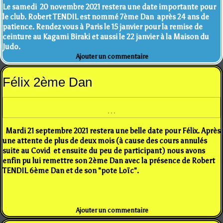
Le samedi 20 novembre 2021 restera une date importante pour
le club. Robert TENDIL est nommé 7ème Dan après 24 ans de
patience. Rendez vous à Paris le 15 janvier pour la remise de
ceinture au Kagami Biraki et aussi le 22 janvier à la Maison du
Judo.
Ajouter un commentaire
Félix 2ème Dan
Mardi 21 septembre 2021 restera une belle date pour Félix. Après
une attente de plus de deux mois (à cause des cours annulés
suite au Covid et ensuite du peu de participant) nous avons
enfin pu lui remettre son 2ème Dan avec la présence de Robert
TENDIL 6ème Dan et de son "pote Loïc".
Ajouter un commentaire