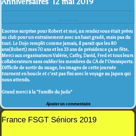
Anniversaires 12 mai 2019
Enorme surprise pour Robert et moi, un rendez vous était prévu
au club pour un entrainement avec un haut gradé, mais pas du
tout. Le Dojo remplit comme jamais, il parait que les 80
ans(Robert) mes 70 ans et les 33 ans de présidence ça se fête.
Merci aux organisateurs Valérie, Cathy, David, Fred et tous leurs
collaborateurs sans oublier les membres du CA de l'Omnisports.
Difficile de sortir du nuage, les images de cette journée
tournent en boucle et c'est pas fini avec le voyage au Japon qui
nous attends.
Grand merci à la "Famille du Judo"
Ajouter un commentaire
France FSGT Séniors 2019