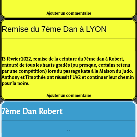
Ajouter un commentaire
Remise du 7ème Dan à LYON
13 février 2022, remise de la ceinture du 7ème dan à Robert,
entouré de tous les hauts gradés (ou presque, certains retenu
par une compétition) lors du passage kata à la Maison du Judo.
Anthony et Timothée ont réussit l'UV2 et continuer leur chemin
pour la noire.
Ajouter un commentaire
7ème Dan Robert