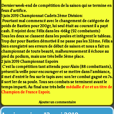
Dernier week-end de compétition de la saison qui se termine en
feux d'artifice.
1 juin 2019 Championnat Cadets 2ème Division:
Pourtant mal commencé avec le changement de catégorie de
poids de Bastien pour 200gr, lui seul était au courant il a payé
cash. Il rejoint donc Félix dans les -66kg (92 combatants)
Tous les deux se classent dans les poules et intègrent le tableau.
Trop dur pour Bastien démotivé il ne passe pas les 32ème. Félix a
bien enregistré ses erreurs de début de saison et nous a fait un
championnat de toute beauté, malheureusement il échoue au
pied du podium, mais une très belle 5ème place.
2 juin 2019 Championnat Espoirs
C'est la compétition tant attendu pour Alain (88 combattants),
présent la veille pour encourager et se mettre dans l'ambiance,
il met d'entré le feu sur le tapis avec son 1er combat gagné en 7s.
il sort 1er de sa poule. Tous ses combats se terminent avant le
temps imparti. Au final une très belle
médaille d'or et un titre de
Champion de France Espoir
.
Ajouter un commentaire