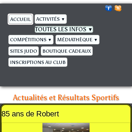
ACTIVITÉS
ACCUEIL
▼
TOUTES LES INFOS
▼
COMPÉTITIONS
MÉDIATHÈQUE
▼
▼
SITES JUDO
BOUTIQUE CADEAUX
INSCRIPTIONS AU CLUB
Actualités et Résultats Sportifs
85 ans de Robert