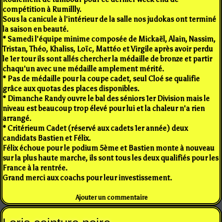
compétition à Rumillly.
Sous la canicule à l'intérieur de la salle nos judokas ont terminé
la saison en beauté.
* Samedi l'équipe minime composée de Mickaël, Alain, Nassim,
Tristan, Théo, Khaliss, Loïc, Mattéo et Virgile après avoir perdu
le 1er tour ils sont allés chercher la médaille de bronze et partir
chaqu'un avec une médaille amplement mérité.
* Pas de médaille pour la coupe cadet, seul Cloé se qualifie
grâce aux quotas des places disponibles.
* Dimanche Randy ouvre le bal des séniors 1er Division mais le
niveau est beaucoup trop élevé pour lui et la chaleur n'a rien
arrangé.
* Critérieum Cadet (réservé aux cadets 1er année) deux
candidats Bastien et Félix.
Félix échoue pour le podium 5ème et Bastien monte à nouveau
sur la plus haute marche, ils sont tous les deux qualifiés pour les
France à la rentrée.
Grand merci aux coachs pour leur investissement.
Ajouter un commentaire