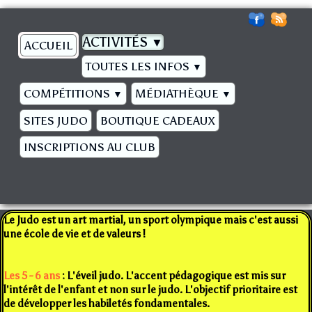
ACTIVITÉS
▼
ACCUEIL
TOUTES LES INFOS
▼
COMPÉTITIONS
MÉDIATHÈQUE
▼
▼
SITES JUDO
BOUTIQUE CADEAUX
INSCRIPTIONS AU CLUB
Le Judo est un art martial, un sport olympique mais c'est aussi
une école de vie et de valeurs !
Les 5 - 6 ans
:
L'éveil judo. L'accent pédagogique est mis sur
l'intérêt de l'enfant et non sur le judo. L'objectif prioritaire est
de développer les habiletés fondamentales.