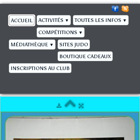
ACTIVITÉS
TOUTES LES INFOS
ACCUEIL
▼
▼
COMPÉTITIONS
▼
MÉDIATHÈQUE
SITES JUDO
▼
BOUTIQUE CADEAUX
INSCRIPTIONS AU CLUB