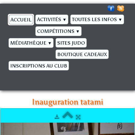
ACTIVITÉS
TOUTES LES INFOS
ACCUEIL
▼
▼
COMPÉTITIONS
▼
MÉDIATHÈQUE
SITES JUDO
▼
BOUTIQUE CADEAUX
INSCRIPTIONS AU CLUB
Inauguration tatami