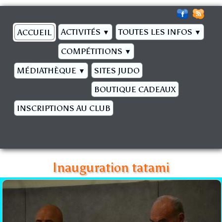
ACTIVITÉS
TOUTES LES INFOS
ACCUEIL
▼
▼
COMPÉTITIONS
▼
MÉDIATHÈQUE
SITES JUDO
▼
BOUTIQUE CADEAUX
INSCRIPTIONS AU CLUB
Inauguration tatami