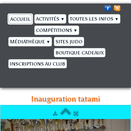
ACTIVITÉS
TOUTES LES INFOS
ACCUEIL
▼
▼
COMPÉTITIONS
▼
MÉDIATHÈQUE
SITES JUDO
▼
BOUTIQUE CADEAUX
INSCRIPTIONS AU CLUB
Inauguration tatami