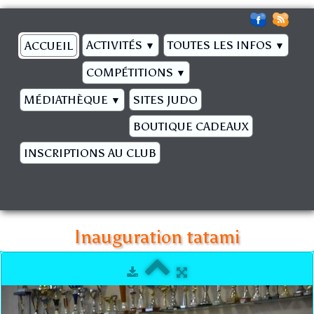
ACTIVITÉS
TOUTES LES INFOS
ACCUEIL
▼
▼
COMPÉTITIONS
▼
MÉDIATHÈQUE
SITES JUDO
▼
BOUTIQUE CADEAUX
INSCRIPTIONS AU CLUB
Inauguration tatami