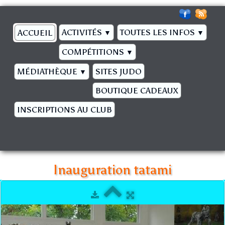
ACTIVITÉS
TOUTES LES INFOS
ACCUEIL
▼
▼
COMPÉTITIONS
▼
MÉDIATHÈQUE
SITES JUDO
▼
BOUTIQUE CADEAUX
INSCRIPTIONS AU CLUB
Inauguration tatami