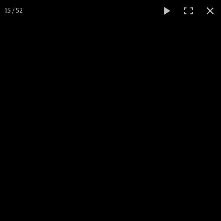
15 / 52
ACTIVITÉS
TOUTES LES INFOS
ACCUEIL
▼
▼
COMPÉTITIONS
▼
MÉDIATHÈQUE
SITES JUDO
▼
BOUTIQUE CADEAUX
INSCRIPTIONS AU CLUB